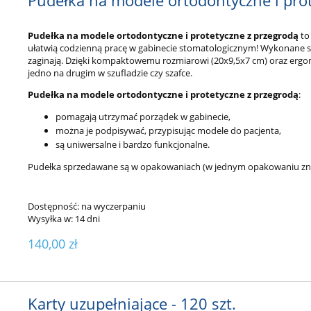
Pudełka na modele ortodontyczne i prote
Pudełka na modele ortodontyczne i protetyczne z przegrodą
to
ułatwią codzienną pracę w gabinecie stomatologicznym! Wykonane są z
zaginają. Dzięki kompaktowemu rozmiarowi (20x9,5x7 cm) oraz er
jedno na drugim w szufladzie czy szafce.
Pudełka na modele ortodontyczne i protetyczne z przegrodą
:
pomagają utrzymać porządek w gabinecie,
można je podpisywać, przypisując modele do pacjenta,
są uniwersalne i bardzo funkcjonalne.
Pudełka sprzedawane są w opakowaniach (w jednym opakowaniu znaj
Dostępność:
na wyczerpaniu
Wysyłka w:
14 dni
140,00 zł
Karty uzupełniające - 120 szt.