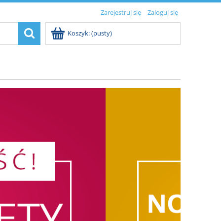
Zarejestruj się
Zaloguj się
Koszyk:
(pusty)