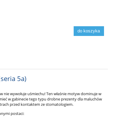
do koszyka
(seria 5a)
ków nie wywołuje uśmiechu! Ten właśnie motyw dominuje w
 mieć w gabinecie tego typu drobne prezenty dla maluchów
strach przed kontaktem ze stomatologiem.
nnymi postaci: