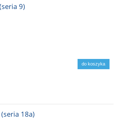
(seria 9)
do koszyka
 (seria 18a)