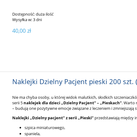
Dostępność:
duża ilość
Wysyłka w:
3 dni
40,00 zł
Naklejki Dzielny Pacjent pieski 200 szt. 
Nie ma chyba osoby, u której widok malutkich, słodkich szczeniacz
serii 5
naklejek dla dzieci „Dzielny Pacjent” – „Pieskach”
. Warto
– budują one pozytywne emocje związane z leczeniem i zmniejszają 
Naklejki „Dzielny pacjent” z serii „Pieski”
przedstawiają między i
szpica miniaturowego,
spaniela,