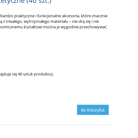
tyczne (40 szt.)
 bardzo praktyczne i funkcjonalne akcesoria, które znacznie
 trwałego, wytrzymałego materiału – nie drą się i nie
gonomicznemu kształtowi można je wygodnie przechowywać
duje się 40 sztuk produktu).
do koszyka