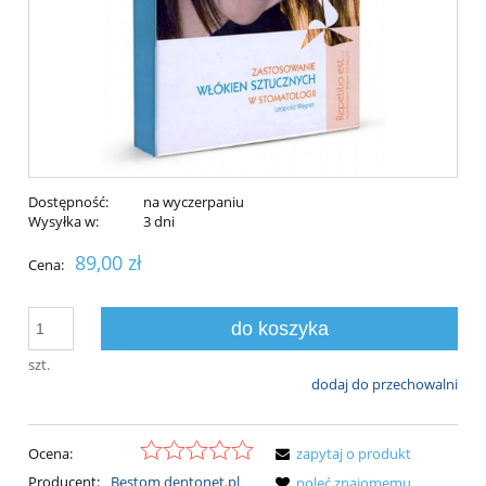
Dostępność:
na wyczerpaniu
Wysyłka w:
3 dni
89,00 zł
Cena:
do koszyka
szt.
dodaj do przechowalni
Ocena:
zapytaj o produkt
Producent:
Bestom dentonet.pl
poleć znajomemu