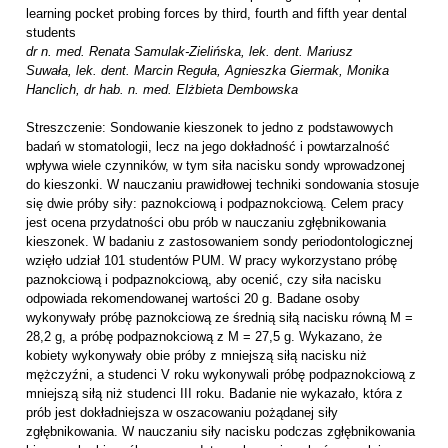
learning pocket probing forces by third, fourth and fifth year dental
students
dr n. med. Renata Samulak-Zielińska, lek. dent. Mariusz
Suwała, lek. dent. Marcin Reguła, Agnieszka Giermak, Monika
Hanclich, dr hab. n. med. Elżbieta Dembowska
Streszczenie: Sondowanie kieszonek to jedno z podstawowych
badań w stomatologii, lecz na jego dokładność i powtarzalność
wpływa wiele czynników, w tym siła nacisku sondy wprowadzonej
do kieszonki. W nauczaniu prawidłowej techniki sondowania stosuje
się dwie próby siły: paznokciową i podpaznokciową. Celem pracy
jest ocena przydatności obu prób w nauczaniu zgłębnikowania
kieszonek. W badaniu z zastosowaniem sondy periodontologicznej
wzięło udział 101 studentów PUM. W pracy wykorzystano próbę
paznokciową i podpaznokciową, aby ocenić, czy siła nacisku
odpowiada rekomendowanej wartości 20 g. Badane osoby
wykonywały próbę paznokciową ze średnią siłą nacisku równą M =
28,2 g, a próbę podpaznokciową z M = 27,5 g. Wykazano, że
kobiety wykonywały obie próby z mniejszą siłą nacisku niż
mężczyźni, a studenci V roku wykonywali próbę podpaznokciową z
mniejszą siłą niż studenci III roku. Badanie nie wykazało, która z
prób jest dokładniejsza w oszacowaniu pożądanej siły
zgłębnikowania. W nauczaniu siły nacisku podczas zgłębnikowania