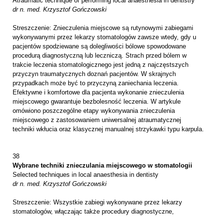
Atraumatic technique of performing local anaesthesia in dentistry
dr n. med. Krzysztof Gończowski
Streszczenie: Znieczulenia miejscowe są rutynowymi zabiegami
wykonywanymi przez lekarzy stomatologów zawsze wtedy, gdy u
pacjentów spodziewane są dolegliwości bólowe spowodowane
procedurą diagnostyczną lub leczniczą. Strach przed bólem w
trakcie leczenia stomatologicznego jest jedną z najczęstszych
przyczyn traumatycznych doznań pacjentów. W skrajnych
przypadkach może być to przyczyną zaniechania leczenia.
Efektywne i komfortowe dla pacjenta wykonanie znieczulenia
miejscowego gwarantuje bezbolesność leczenia. W artykule
omówiono poszczególne etapy wykonywania znieczulenia
miejscowego z zastosowaniem uniwersalnej atraumatycznej
techniki wkłucia oraz klasycznej manualnej strzykawki typu karpula.
38
Wybrane techniki znieczulania miejscowego w stomatologii
Selected techniques in local anaesthesia in dentisty
dr n. med. Krzysztof Gończowski
Streszczenie: Wszystkie zabiegi wykonywane przez lekarzy
stomatologów, włączając także procedury diagnostyczne,