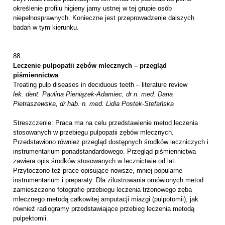
określenie profilu higieny jamy ustnej w tej grupie osób
niepełnosprawnych. Konieczne jest przeprowadzenie dalszych
badań w tym kierunku.
88
Leczenie pulpopatii zębów mlecznych – przegląd
piśmiennictwa
Treating pulp diseases in deciduous teeth – literature review
lek. dent. Paulina Pieniążek-Adamiec, dr n. med. Daria
Pietraszewska, dr hab. n. med. Lidia Postek-Stefańska
Streszczenie: Praca ma na celu przedstawienie metod leczenia
stosowanych w przebiegu pulpopatii zębów mlecznych.
Przedstawiono również przegląd dostępnych środków leczniczych i
instrumentarium ponadstandardowego. Przegląd piśmiennictwa
zawiera opis środków stosowanych w lecznictwie od lat.
Przytoczono też prace opisujące nowsze, mniej popularne
instrumentarium i preparaty. Dla zilustrowania omówionych metod
zamieszczono fotografie przebiegu leczenia trzonowego zęba
mlecznego metodą całkowitej amputacji miazgi (pulpotomii), jak
również radiogramy przedstawiające przebieg leczenia metodą
pulpektomii.