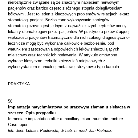
nierozłącznie związane są ze znacznym napięciem nerwowym
pacjentów oraz bardzo często z różnego stopnia dolegliwościami
bólowymi. Jest to jeden z kluczowych problemów w relacjach lekarz
stomatolog–pacjent. Bezbolesne wykonywanie zabiegów
stomatologicznych jest jednym z najważniejszych kryteriów oceny
lekarzy stomatologów przez pacjentów. W praktyce u przeważającej
większości pacjentów traumatyczne dla nich zabiegi diagnostyczno-
lecznicze mogą być wykonane całkowicie bezboleśnie, pod
warunkiem zastosowania odpowiednich leków znieczulających
miejscowo oraz technik ich podawania. W artykule omówiono
wybrane klasyczne techniki znieczuleń miejscowych z
wykorzystaniem manualnej metalowej strzykawki typu karpula.
PRAKTYKA
58
Implantacja natychmiastowa po urazowym złamaniu siekacza w
szczęce. Opis przypadku
Immediate implantation after a maxillary icisor traumatic fracture.
Case report
lek. dent. Łukasz Podlewski, dr hab. n. med. Jan Pietruski