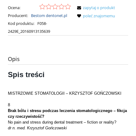
Ocena:
zapytaj o produkt
Producent:
Bestom dentonet.pl
poleć znajomemu
Kod produktu:
F058-
2429E_20160913135639
Opis
Spis treści
MISTRZOWIE STOMATOLOGII – KRZYSZTOF GOŃCZOWSKI
8
Brak bólu i stresu podczas leczenia stomatologicznego – fikcja
czy rzeczywistość?
No pain and stress during dental treatment – fiction or reality?
dr n. med. Krzysztof Gończowski