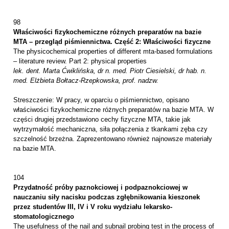
98
Właściwości fizykochemiczne różnych preparatów na bazie
MTA – przegląd piśmiennictwa. Część 2: Właściwości fizyczne
T
he
physicochemical properties of different mta-based formulations
–
literature review.
P
art 2:
physical properties
lek. dent. Marta Ćwiklińska, dr n. med. Piotr Ciesielski, dr hab. n.
med. Elżbieta Bołtacz-Rzepkowska, prof. nadzw.
Streszczenie: W pracy, w oparciu o piśmiennictwo, opisano
właściwości fizykochemiczne różnych preparatów na bazie MTA. W
części drugiej przedstawiono cechy fizyczne MTA, takie jak
wytrzymałość mechaniczna, siła połączenia z tkankami zęba czy
szczelność brzeżna. Zaprezentowano również najnowsze materiały
na bazie MTA.
104
Przydatność próby paznokciowej i podpaznokciowej w
nauczaniu siły nacisku podczas zgłębnikowania kieszonek
przez studentów III, IV i V roku wydziału lekarsko-
stomatologicznego
The usefulness of the nail and subnail probing test in the process of