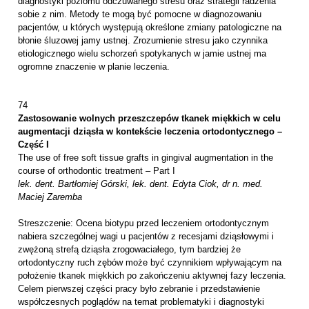
diagnostyki poziomu odczuwanego stresu oraz strategii radzenia
sobie z nim. Metody te mogą być pomocne w diagnozowaniu
pacjentów, u których występują określone zmiany patologiczne na
błonie śluzowej jamy ustnej. Zrozumienie stresu jako czynnika
etiologicznego wielu schorzeń spotykanych w jamie ustnej ma
ogromne znaczenie w planie leczenia.
74
Zastosowanie wolnych przeszczepów tkanek miękkich w celu
augmentacji dziąsła w kontekście leczenia ortodontycznego –
Część I
The use of free soft tissue grafts in gingival augmentation in the
course of orthodontic treatment – Part I
lek. dent. Bartłomiej Górski, lek. dent. Edyta Ciok, dr n. med.
Maciej Zaremba
Streszczenie: Ocena biotypu przed leczeniem ortodontycznym
nabiera szczególnej wagi u pacjentów z recesjami dziąsłowymi i
zwężoną strefą dziąsła zrogowaciałego, tym bardziej że
ortodontyczny ruch zębów może być czynnikiem wpływającym na
położenie tkanek miękkich po zakończeniu aktywnej fazy leczenia.
Celem pierwszej części pracy było zebranie i przedstawienie
współczesnych poglądów na temat problematyki i diagnostyki