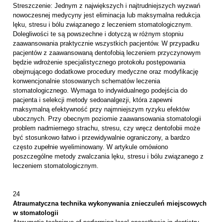
Streszczenie: Jednym z największych i najtrudniejszych wyzwań
nowoczesnej medycyny jest eliminacja lub maksymalna redukcja
lęku, stresu i bólu związanego z leczeniem stomatologicznym.
Dolegliwości te są powszechne i dotyczą w różnym stopniu
zaawansowania praktycznie wszystkich pacjentów. W przypadku
pacjentów z zaawansowaną dentofobią leczeniem przyczynowym
będzie wdrożenie specjalistycznego protokołu postępowania
obejmującego dodatkowe procedury medyczne oraz modyfikację
konwencjonalnie stosowanych schematów leczenia
stomatologicznego. Wymaga to indywidualnego podejścia do
pacjenta i selekcji metody sedoanalgezji, która zapewni
maksymalną efektywność przy najmniejszym ryzyku efektów
ubocznych. Przy obecnym poziomie zaawansowania stomatologii
problem nadmiernego strachu, stresu, czy wręcz dentofobii może
być stosunkowo łatwo i przewidywalnie ograniczony, a bardzo
często zupełnie wyeliminowany. W artykule omówiono
poszczególne metody zwalczania lęku, stresu i bólu związanego z
leczeniem stomatologicznym.
24
Atraumatyczna technika wykonywania znieczuleń miejscowych
w stomatologii