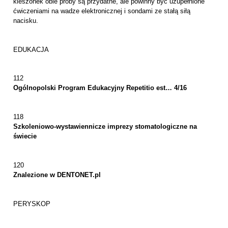
kieszonek obie próby są przydatne, ale powinny być uzupełnione
ćwiczeniami na wadze elektronicznej i sondami ze stałą siłą
nacisku.
EDUKACJA
112
Ogólnopolski Program Edukacyjny Repetitio est… 4/16
118
Szkoleniowo-wystawiennicze imprezy stomatologiczne na
świecie
120
Znalezione w DENTONET.pl
PERYSKOP