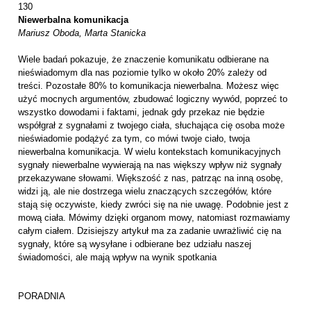
130
Niewerbalna komunikacja
Mariusz Oboda, Marta Stanicka
Wiele badań pokazuje, że znaczenie komunikatu odbierane na
nieświadomym dla nas poziomie tylko w około 20% zależy od
treści. Pozostałe 80% to komunikacja niewerbalna. Możesz więc
użyć mocnych argumentów, zbudować logiczny wywód, poprzeć to
wszystko dowodami i faktami, jednak gdy przekaz nie będzie
współgrał z sygnałami z twojego ciała, słuchająca cię osoba może
nieświadomie podążyć za tym, co mówi twoje ciało, twoja
niewerbalna komunikacja. W wielu kontekstach komunikacyjnych
sygnały niewerbalne wywierają na nas większy wpływ niż sygnały
przekazywane słowami. Większość z nas, patrząc na inną osobę,
widzi ją, ale nie dostrzega wielu znaczących szczegółów, które
stają się oczywiste, kiedy zwróci się na nie uwagę. Podobnie jest z
mową ciała. Mówimy dzięki organom mowy, natomiast rozmawiamy
całym ciałem. Dzisiejszy artykuł ma za zadanie uwrażliwić cię na
sygnały, które są wysyłane i odbierane bez udziału naszej
świadomości, ale mają wpływ na wynik spotkania
PORADNIA