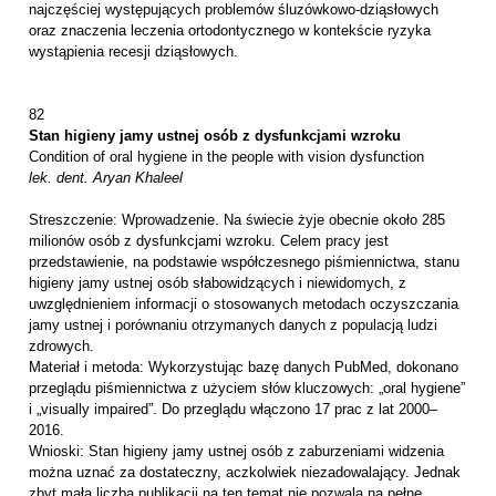
najczęściej występujących problemów śluzówkowo-dziąsłowych
oraz znaczenia leczenia ortodontycznego w kontekście ryzyka
wystąpienia recesji dziąsłowych.
82
Stan higieny jamy ustnej osób z dysfunkcjami wzroku
Condition of oral hygiene in the people with vision dysfunction
lek. dent. Aryan Khaleel
Streszczenie: Wprowadzenie. Na świecie żyje obecnie około 285
milionów osób z dysfunkcjami wzroku. Celem pracy jest
przedstawienie, na podstawie współczesnego piśmiennictwa, stanu
higieny jamy ustnej osób słabowidzących i niewidomych, z
uwzględnieniem informacji o stosowanych metodach oczyszczania
jamy ustnej i porównaniu otrzymanych danych z populacją ludzi
zdrowych.
Materiał i metoda: Wykorzystując bazę danych PubMed, dokonano
przeglądu piśmiennictwa z użyciem słów kluczowych: „oral hygiene”
i „visually impaired”. Do przeglądu włączono 17 prac z lat 2000–
2016.
Wnioski: Stan higieny jamy ustnej osób z zaburzeniami widzenia
można uznać za dostateczny, aczkolwiek niezadowalający. Jednak
zbyt mała liczba publikacji na ten temat nie pozwala na pełne