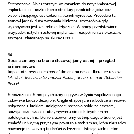
Streszczenie: Najczęstszym wskazaniem do natychmiastowej
implantacji jest uszkodzenie struktury przednich zębów bez
współistniejącego uszkodzenia tkanek wyrostka. Procedura ta
stanowi jednak duże wyzwanie kliniczne, szczególnie gdy
wykonywana jest w strefie estetycznej. W pracy przedstawiono
przypadek natychmiastowej implantacji i uzupełnienia siekacza w
szczęce, złamanego na skutek urazu.
64
Stres a zmiany na błonie śluzowej jamy ustnej – przegląd
piśmiennictwa
Impact of stress on lesions of the oral mucosa – literature review
lek. dent. Michalina Szymczak-Paluch, dr hab. n. med. Sebastian
Kłosek
Streszczenie: Stres psychiczny odgrywa w życiu współczesnego
człowieka bardzo dużą rolę. Ciągła ekspozycja na bodźce stresowe,
połączona z brakiem umiejętności radzenia sobie ze stresem,
sprzyja powstawaniu i utrzymywaniu się niektórych zmian
patologicznych na błonie śluzowej jamy ustnej. Często trudno jest
znaleźć uchwytną przyczynę powstania tych zmian, które nierzadko
nawracają i stwarzają trudności w leczeniu. Istnieje wiele metod